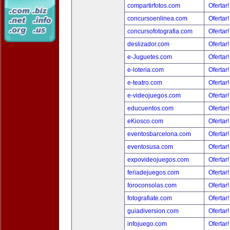
compartirfotos.com
Ofertar
concursoenlinea.com
Ofertar
concursofotografia.com
Ofertar
deslizador.com
Ofertar
e-Juguetes.com
Ofertar
e-loteria.com
Ofertar
e-teatro.com
Ofertar
e-videojuegos.com
Ofertar
educuentos.com
Ofertar
eKiosco.com
Ofertar
eventosbarcelona.com
Ofertar
eventosusa.com
Ofertar
expovideojuegos.com
Ofertar
feriadejuegos.com
Ofertar
foroconsolas.com
Ofertar
fotografiate.com
Ofertar
guiadiversion.com
Ofertar
infojuego.com
Ofertar