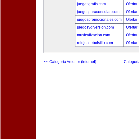
juegasgratis.com
Ofertar
juegosparaconsolas.com
Ofertar
juegospromocionales.com
Ofertar
juegosydiversion.com
Ofertar
musicalizacion.com
Ofertar
relojesdebolsillo.com
Ofertar
<< Categoria Anterior (Internet)
Categori