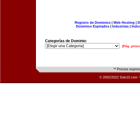
Registro de Dominios
|
Web Hosting
|
D
Dominios Expirados
|
Industrias
|
Indu
Categorías de Dominio:
[Pág. princi
** Precios expre
© 2002/2022 Solo10.com