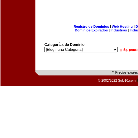
Registro de Dominios
|
Web Hosting
|
D
Dominios Expirados
|
Industrias
|
Indu
Categorías de Dominio:
[Pág. princi
** Precios expre
© 2002/2022 Solo10.com