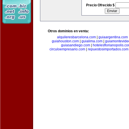
Precio Ofrecido $
Otros dominios en venta:
alquileresbarcelona.com
|
guiaargentina.com
guiahouston.com
|
guialima.com
|
guiamontevide
guiasandiego.com
|
hotelesflorianopolis.c
circuloempresario.com
|
repuestosimportados.com