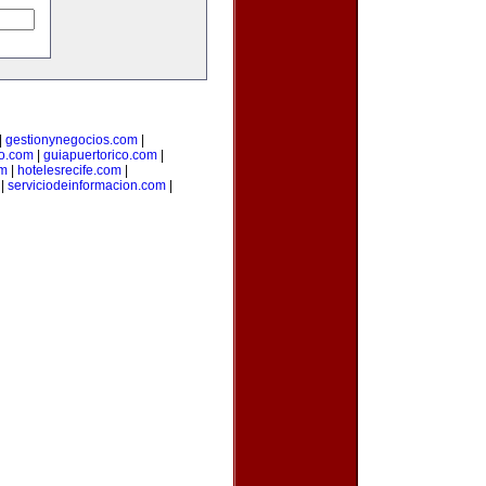
|
gestionynegocios.com
|
o.com
|
guiapuertorico.com
|
om
|
hotelesrecife.com
|
|
serviciodeinformacion.com
|