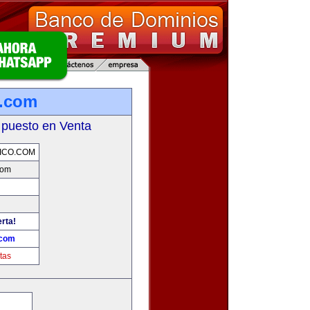
o.com
 puesto en Venta
ICO.COM
com
erta!
.com
tas