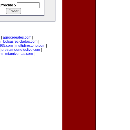
Ofrecido $
z
|
agrocereales.com
|
m
|
bolsasrecicladas.com
|
s365.com
|
multidirectorio.com
|
|
prestamoenefectivo.com
|
om
|
miamiventas.com
|