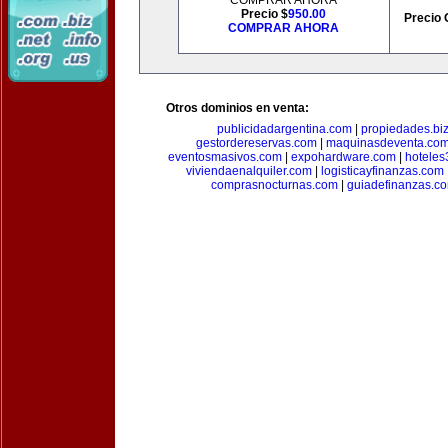
COMPRAR AHORA
Precio $
950.00
Precio 
COMPRAR AHORA
Otros dominios en venta:
publicidadargentina.com
|
propiedades.bi
gestordereservas.com
|
maquinasdeventa.co
eventosmasivos.com
|
expohardware.com
|
hotele
viviendaenalquiler.com
|
logisticayfinanzas.com
comprasnocturnas.com
|
guiadefinanzas.c