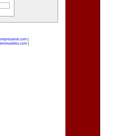
empresarial.com
|
einmuebles.com
|