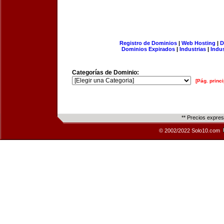
Registro de Dominios
|
Web Hosting
|
D
Dominios Expirados
|
Industrias
|
Indu
Categorías de Dominio:
[Pág. princi
** Precios expre
© 2002/2022 Solo10.com