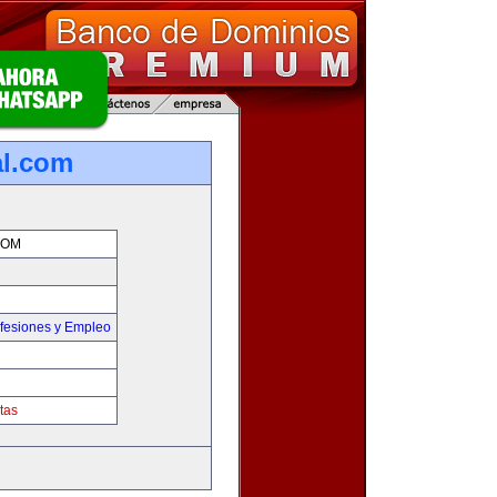
al.com
COM
fesiones y Empleo
tas