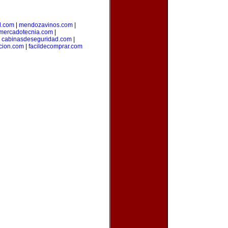
l.com
|
mendozavinos.com
|
ymercadotecnia.com
|
|
cabinasdeseguridad.com
|
icion.com
|
facildecomprar.com