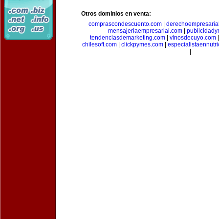
Otros dominios en venta:
comprascondescuento.com
|
derechoempresaria
mensajeriaempresarial.com
|
publicidad
tendenciasdemarketing.com
|
vinosdecuyo.com
chilesoft.com
|
clickpymes.com
|
especialistaennutr
|