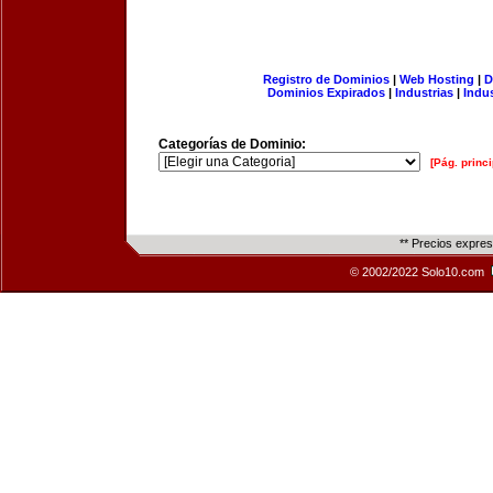
Registro de Dominios
|
Web Hosting
|
D
Dominios Expirados
|
Industrias
|
Indu
Categorías de Dominio:
[Pág. princi
** Precios expre
© 2002/2022 Solo10.com