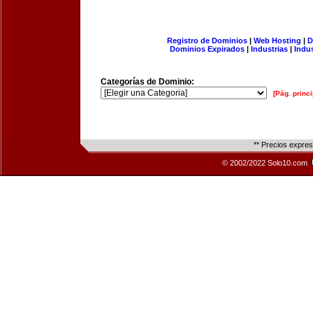
Registro de Dominios
|
Web Hosting
|
D
Dominios Expirados
|
Industrias
|
Indu
Categorías de Dominio:
[Pág. princi
** Precios expre
© 2002/2022 Solo10.com