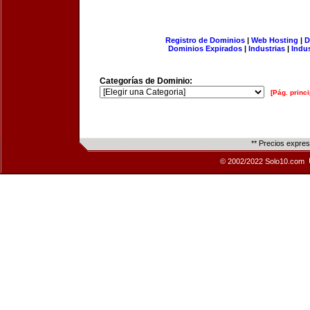
Registro de Dominios
|
Web Hosting
|
D
Dominios Expirados
|
Industrias
|
Indu
Categorías de Dominio:
[Pág. princi
** Precios expre
© 2002/2022 Solo10.com