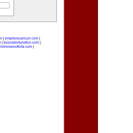
om
|
empleoscancun.com
|
m
|
buscadorturistico.com
|
miniosenoferta.com
|