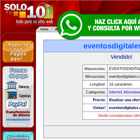
eventosdigital
Vendido!
Mayusculas:
EVENTOSDIGITA
Minusculas:
eventosdigitales.
Longitud:
16 caracteres
Categorias:
Internet
,
Miscelane
Precio:
Realizar una ofer
Visitar!
eventosdigitales
Serán consideradas ofer