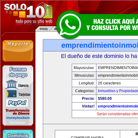
emprendimientoinmob
El dueño de este dominio lo ha
Mayusculas:
EMPRENDIMIENTOINM
Minusculas:
emprendimientoinmobil
Longitud:
26 caracteres
Categorias:
Inmuebles y Propiedad
Precio:
$580.00
Visitar!
emprendimientoinmobi
Serán consideradas ofer
R