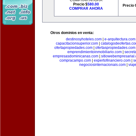
COMPRAR AHORA
Precio $
580.00
Precio 
COMPRAR AHORA
Otros dominios en venta:
destinosyhoteles.com
|
e-arquitectura.com
capacitacionsuperior.com
|
catalogodeofertas.c
ofertapropiedades.com
|
ofertaspropiedades.com
emprendimientoinmobiliario.com
|
secret
empresasdominicanas.com
|
sitiowebempresarial
compracampo.com
|
expertofinanciero.com
|
s
negociosinternacionais.com
|
viaj