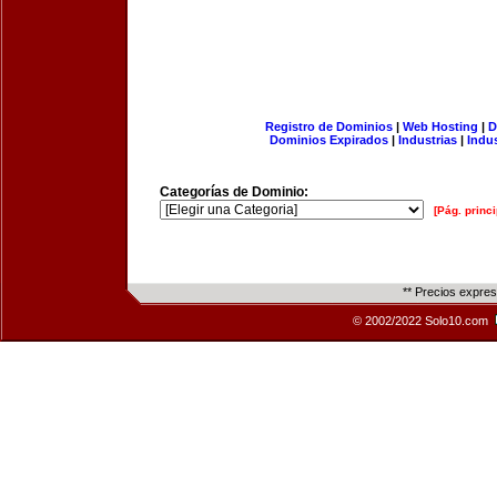
Registro de Dominios
|
Web Hosting
|
D
Dominios Expirados
|
Industrias
|
Indu
Categorías de Dominio:
[Pág. princi
** Precios expre
© 2002/2022 Solo10.com