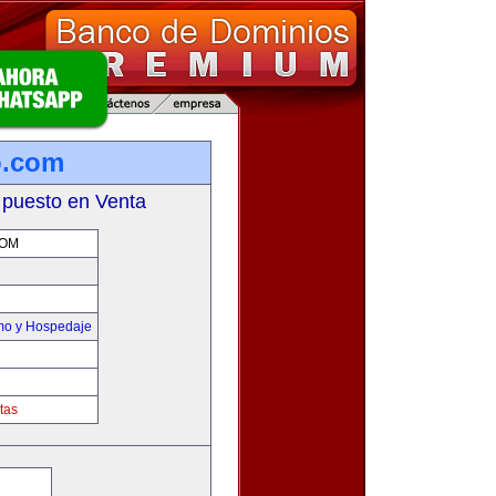
o.com
 puesto en Venta
COM
smo y Hospedaje
tas