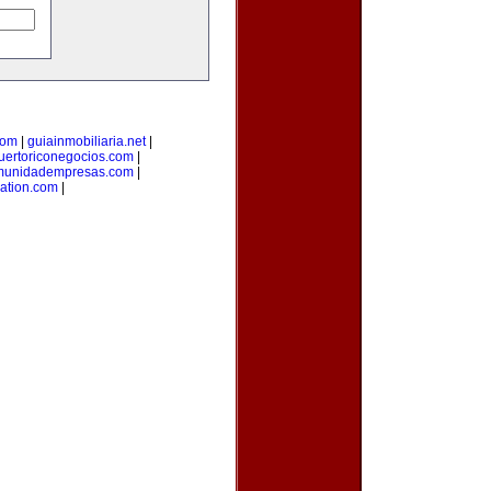
com
|
guiainmobiliaria.net
|
uertoriconegocios.com
|
munidadempresas.com
|
ation.com
|