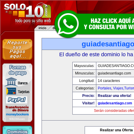
guiadesantiag
El dueño de este dominio lo ha
Mayusculas:
GUIADESANTIAGO.
Minusculas:
guiadesantiago.com
Longitud:
14 caracteres
Categorias:
Portales
,
Viajes,Turi
Precio:
Realizar una oferta!
Visitar!
guiadesantiago.com
Serán consideradas ofer
Realizar una Oferta