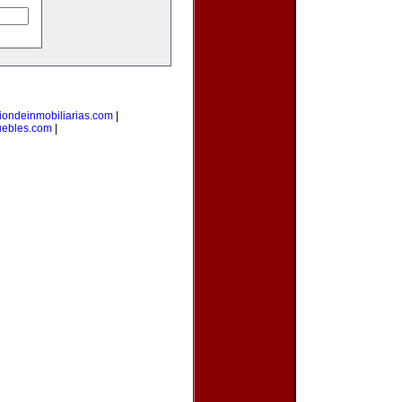
iondeinmobiliarias.com
|
uebles.com
|