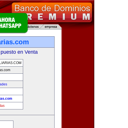
arias.com
 puesto en Venta
LIARIAS.COM
ias.com
dades
rias.com
tas