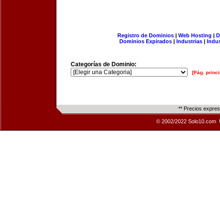
Registro de Dominios
|
Web Hosting
|
D
Dominios Expirados
|
Industrias
|
Indu
Categorías de Dominio:
[Pág. princi
** Precios expre
© 2002/2022 Solo10.com