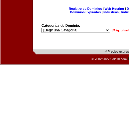
Registro de Dominios
|
Web Hosting
|
D
Dominios Expirados
|
Industrias
|
Indu
Categorías de Dominio:
[Pág. princi
** Precios expre
© 2002/2022 Solo10.com