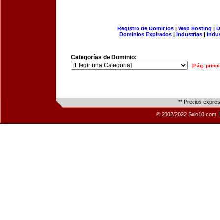
Registro de Dominios
|
Web Hosting
|
D
Dominios Expirados
|
Industrias
|
Indu
Categorías de Dominio:
[Pág. princi
** Precios expre
© 2002/2022 Solo10.com