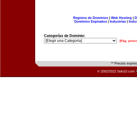
Registro de Dominios
|
Web Hosting
|
D
Dominios Expirados
|
Industrias
|
Indu
Categorías de Dominio:
[Pág. princi
** Precios expre
© 2002/2022 Solo10.com