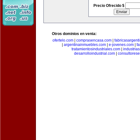
Precio Ofrecido $
Otros dominios en venta:
ofertelo.com
|
comprasencasa.com
|
fabricasargent
|
argentinainmuebles.com
|
e-jovenes.com
|
fa
tratamientosindustriales.com
|
industria
desarrolloindustrial.com
|
consultorese