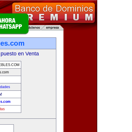
les.com
 puesto en Venta
EBLES.COM
s.com
edades
a!
es.com
tas