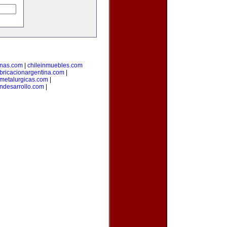
inas.com
|
chileinmuebles.com
bricacionargentina.com
|
smetalurgicas.com
|
ndesarrollo.com
|