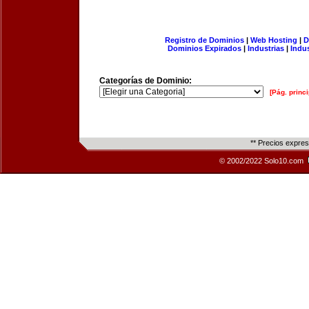
Registro de Dominios
|
Web Hosting
|
D
Dominios Expirados
|
Industrias
|
Indu
Categorías de Dominio:
[Pág. princi
** Precios expre
© 2002/2022 Solo10.com